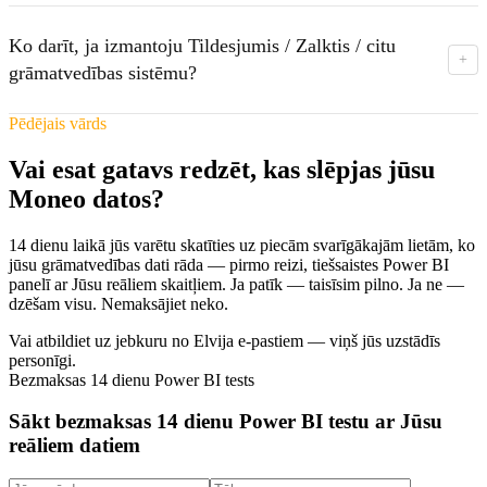
Nē. Codnity Data ir neatkarīgs Power BI speciālists. Mēs
strādājam tieši ar jūsu uzņēmumu, ne caur grāmatvedi. (Lai
Ko darīt, ja izmantoju Tildesjumis / Zalktis / citu
gan mēs labi sadarbojamies ar ikvienu, kas kārto jūsu
+
grāmatvedības sistēmu?
grāmatvedību.)
Lūdzu, sazinieties ar mums — atradīsim risinājumu arī ar
Pēdējais vārds
citām grāmatvedības sistēmām.
Vai esat gatavs redzēt, kas slēpjas jūsu
Moneo datos?
14 dienu laikā jūs varētu skatīties uz piecām svarīgākajām lietām, ko
jūsu grāmatvedības dati rāda — pirmo reizi, tiešsaistes Power BI
panelī ar Jūsu reāliem skaitļiem. Ja patīk — taisīsim pilno. Ja ne —
dzēšam visu. Nemaksājiet neko.
Vai atbildiet uz jebkuru no Elvija e-pastiem — viņš jūs uzstādīs
personīgi.
Bezmaksas 14 dienu Power BI tests
Sākt bezmaksas 14 dienu Power BI testu ar Jūsu
reāliem datiem