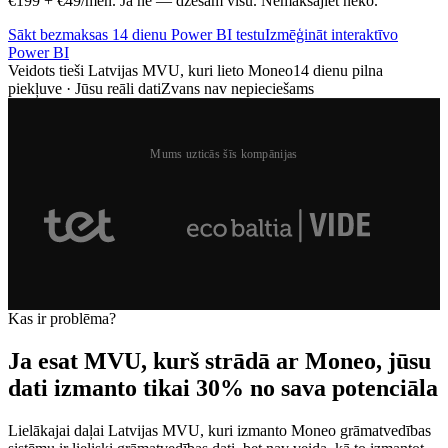
€199 + €49/mēn. Ja ne — dzēšam visu. Nemaksājiet neko.
Sākt bezmaksas 14 dienu Power BI testu
Izmēģināt interaktīvo
Power BI
Veidots tieši Latvijas MVU, kuri lieto Moneo
14 dienu pilna
piekļuve · Jūsu reāli dati
Zvans nav nepieciešams
Mums uzticās šīs kompānijas
Kas ir problēma?
Ja esat MVU, kurš strādā ar Moneo, jūsu
dati izmanto tikai 30% no sava potenciāla
Lielākajai daļai Latvijas MVU, kuri izmanto Moneo grāmatvedības