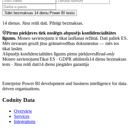
Sākt bezmaksas 14 dienu Power BI testu
14 dienas. Jūsu reāli dati. Pilnīgi bezmaksas.
Pirms piekļuves tiek noslēgts abpusējs konfidencialitātes
līgums.
Moneo savienojums ir tikai lasīšanas režīmā. Dati paliek ES.
Mēs nevaram grozīt jūsu grāmatvedības dokumentus — mēs tos
tikai lasām.
Abpusējs konfidencialitātes līgums pirms piekļuves
Read-only
Moneo savienojums
Tikai ES · GDPR atbilstošs
14 dienu bezmaksas
tests · Jūsu reāli dati
14 dienu piegādes garantija
Enterprise Power BI development and business intelligence for data-
driven organisations.
Codnity Data
Overview
Services
Integrations