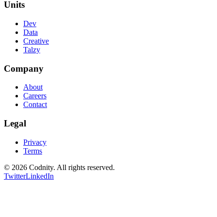
Units
Dev
Data
Creative
Talzy
Company
About
Careers
Contact
Legal
Privacy
Terms
©
2026
Codnity. All rights reserved.
Twitter
LinkedIn