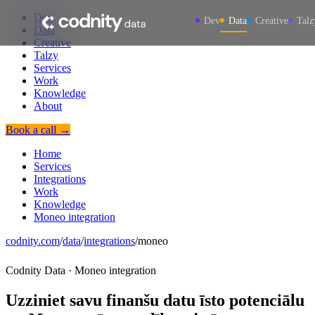
Dev
Dev
Data
Creative
Talz
Data
Creative
Talzy
Services
Work
Knowledge
About
Book a call →
Home
Services
Integrations
Work
Knowledge
Moneo integration
codnity.com
/
data
/
integrations
/
moneo
Codnity Data · Moneo integration
Uzziniet savu finanšu datu īsto potenciālu