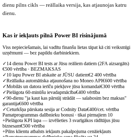
dienu pilns cikls — reāllaika versija, kas atjaunojas katru
dienu.
Kas ir iekļauts pilnā Power BI risinājumā
Viss nepieciešamais, lai vadītu finanšu lietas tāpat kā citi veiksmīgi
uzņēmumi — bez papildu darbiniekiem.
✓
14 dienu Power BI tests ar Jūsu reāliem datiem (2FA aizsargāts)
€500 vērtība · BEZMAKSAS
✓
10 lapu Power BI atskaite ar JŪSU datiem
€2 400 vērtība
✓
Reāllaika automātiska atjaunošana no Moneo API
€600 vērtība
✓
Mobilās un datora ierīču piekļuve jūsu komandai
€300 vērtība
✓
Pielāgota 60-minūšu ievadapmācība
€400 vērtība
✓
90-dienu "ja kaut kas pārstāj strādāt — salabosim bez maksas"
garantija
€600 vērtība
✓
Ceturkšņa pārskata sesija ar Codnity Data
€400/cet. vērtība
Pamatprogrammas dalībnieku bonusi · tikai pirmajiem 10
+
Pielāgota KPI lapa — izvēlieties 3 svarīgākos rādītājus jūsu
biznesam
€500 vērtība
+
Pilns klientu atbalsts iekļauts pakalpojuma cenā
iekļauts
+
Pamatprogrammas dalībnieku cena fiksēta uz 24