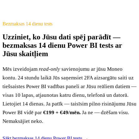
Bezmaksas 14 dienu tests
Uzziniet, ko Jūsu dati spēj parādīt —
bezmaksas 14 dienu Power BI tests ar
Jūsu skaitļiem
Mēs izveidojam
read-only
savienojumu ar jūsu Moneo
kontu. 24 stundu laikā Jūs saņemsiet 2FA aizsargātu saiti uz
tiešsaistes Power BI vadības paneli ar Jūsu reāliem datiem —
visas 10 lapas, atjaunotas katru dienu, telefonā un datorā.
Lietojiet 14 dienas. Ja patīk — taisīsim pilno risinājumu Jūsu
Power BI vidē par
€199 + €49/mēn.
Ja ne — dzēšam visu.
Nemaksājiet neko.
Sākt bezmaksas 14 dienu Power BI testu →