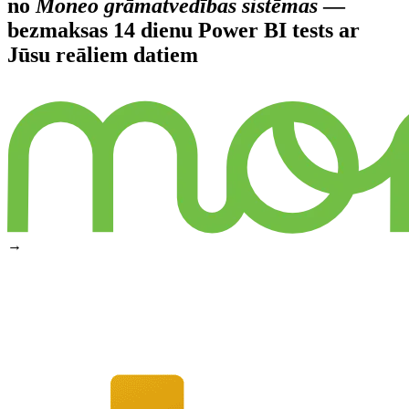
no
Moneo grāmatvedības sistēmas
—
bezmaksas 14 dienu Power BI tests ar
Jūsu reāliem datiem
→