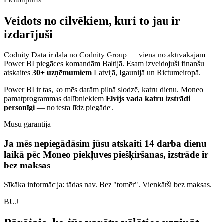
Veidots no cilvēkiem, kuri to jau ir
izdarījuši
Codnity Data ir daļa no Codnity Group — viena no aktīvākajām
Power BI piegādes komandām Baltijā. Esam izveidojuši finanšu
atskaites
30+ uzņēmumiem
Latvijā, Igaunijā un Rietumeiropā.
Power BI ir tas, ko mēs darām pilnā slodzē, katru dienu. Moneo
pamatprogrammas dalībniekiem
Elvijs vada katru izstrādi
personīgi
— no testa līdz piegādei.
Mūsu garantija
Ja mēs nepiegādāsim jūsu atskaiti 14 darba dienu
laikā pēc Moneo piekļuves piešķiršanas, izstrāde ir
bez maksas
Sīkāka informācija: tādas nav. Bez "tomēr". Vienkārši bez maksas.
BUJ