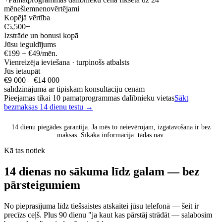
mēnešiem
nenovērtējami
Kopējā vērtība
€5,500+
Izstrāde un bonusi kopā
Jūsu ieguldījums
€199 + €49/mēn.
Vienreizēja ieviešana · turpinošs atbalsts
Jūs ietaupāt
€9 000 – €14 000
salīdzinājumā ar tipiskām konsultāciju cenām
Pieejamas tikai 10 pamatprogrammas dalībnieku vietas
Sākt
bezmaksas 14 dienu testu →
14 dienu piegādes garantija. Ja mēs to neievērojam, izgatavošana ir bez
maksas. Sīkāka informācija: tādas nav.
Kā tas notiek
14 dienas no sākuma līdz galam — bez
pārsteigumiem
No pieprasījuma līdz tiešsaistes atskaitei jūsu telefonā — šeit ir
precīzs ceļš. Plus 90 dienu "ja kaut kas pārstāj strādāt — salabosim