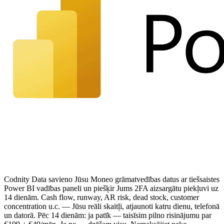
Codnity Data savieno Jūsu Moneo grāmatvedības datus ar tiešsaistes
Power BI vadības paneli un piešķir Jums 2FA aizsargātu piekļuvi uz
14 dienām. Cash flow, runway, AR risk, dead stock, customer
concentration u.c. — Jūsu reāli skaitļi, atjaunoti katru dienu, telefonā
un datorā. Pēc 14 dienām: ja patīk — taisīsim pilno risinājumu par