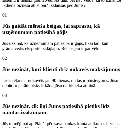
sistēmu ir lieliski grāmatvedības dati, bet nav veida, kā to izmantot
ikdienā biznesa attīstībai? Izklausās pēc Jums?
0
1
Jūs gaidāt mēneša beigas, lai saprastu, kā
uzņēmumam patiesībā gājis
Jūs uzzināt, kā uzņēmumam patiesībā ir gājis, tikai tad, kad
grāmatvedis eksportē izklājlapu. Bet tas jau ir par vēlu.
0
2
Jūs nezināt, kuri klienti drīz nokavēs maksājumus
Liels rēķins ir nokavēts jau 90 dienas, un tas ir pārsteigums. Jūsu
debitoru parādu risks ir kāda jūsu darbinieka atmiņā.
0
3
Jūs nezināt, cik ilgi Jums patiesībā pietiks līdz
naudas izsīkumam
Jūs to mēģinat aprēķināt pēc sava bankas konta atlikuma. Ir viens