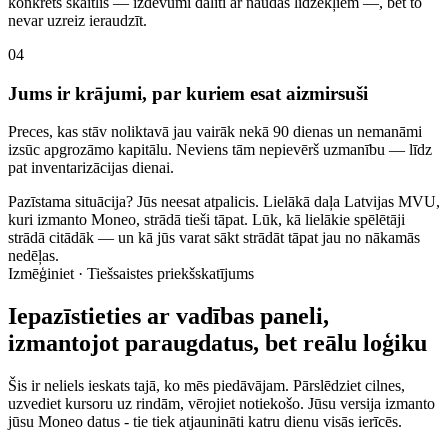
konkrēts skaitlis — izdevumi dalīti ar naudas līdzekļiem —, bet to
nevar uzreiz ieraudzīt.
0
4
Jums ir krājumi, par kuriem esat aizmirsuši
Preces, kas stāv noliktavā jau vairāk nekā 90 dienas un nemanāmi
izsūc apgrozāmo kapitālu. Neviens tām nepievērš uzmanību — līdz
pat inventarizācijas dienai.
Pazīstama situācija? Jūs neesat atpalicis. Lielākā daļa Latvijas MVU,
kuri izmanto Moneo, strādā tieši tāpat. Lūk, kā lielākie spēlētāji
strādā citādāk — un kā jūs varat sākt strādāt tāpat jau no nākamās
nedēļas.
Izmēģiniet · Tiešsaistes priekšskatījums
Iepazīstieties ar vadības paneli,
izmantojot paraugdatus, bet reālu loģiku
Šis ir neliels ieskats tajā, ko mēs piedāvājam. Pārslēdziet cilnes,
uzvediet kursoru uz rindām, vērojiet notiekošo. Jūsu versija izmanto
jūsu Moneo datus - tie tiek atjaunināti katru dienu visās ierīcēs.