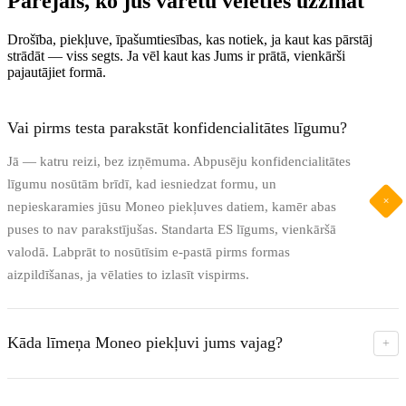
Pārējais, ko jūs varētu vēlēties uzzināt
Drošība, piekļuve, īpašumtiesības, kas notiek, ja kaut kas pārstāj
strādāt — viss segts. Ja vēl kaut kas Jums ir prātā, vienkārši
pajautājiet formā.
Vai pirms testa parakstāt konfidencialitātes līgumu?
Jā — katru reizi, bez izņēmuma. Abpusēju konfidencialitātes
līgumu nosūtām brīdī, kad iesniedzat formu, un
+
nepieskaramies jūsu Moneo piekļuves datiem, kamēr abas
puses to nav parakstījušas. Standarta ES līgums, vienkāršā
valodā. Labprāt to nosūtīsim e-pastā pirms formas
aizpildīšanas, ja vēlaties to izlasīt vispirms.
Kāda līmeņa Moneo piekļuvi jums vajag?
+
Tikai read-only API piekļuve. Moneo izsniedz šos
akreditācijas datus pēc dizaina — mēs nevaram neko mainīt