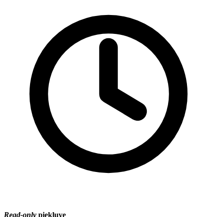
Read-only
piekļuve