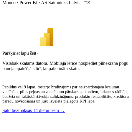
Moneo · Power BI · AS Saimnieks Latvija
–
□
✕
Pāršķiriet lapu šeit
›
Vislabāk skatāms datorā. Mobilajā ierīcē nospiediet pilnekrāna pogu
paneļa apakšējā stūrī, lai palielinātu skatu.
Papildus vēl 9 lapas, tostarp: brīdinājums par neizpārdotajām krājumu
vienībām, pilns peļņas un zaudējumu pārskats pa kontiem, bilances rādītāji,
budžeta un faktiskā stāvokļa salīdzinājums, produktu rentabilitāte, kreditoru
parādu novecošanās un jūsu izvēlēta pielāgota KPI lapa.
Sākt bezmaksas 14 dienu testu →