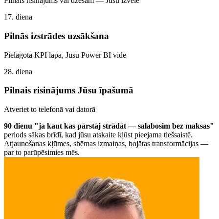
Pilnais risinājums vai dzēšam — Jūsu izvēle
17. diena
Pilnās izstrādes uzsākšana
Pielāgota KPI lapa, Jūsu Power BI vide
28. diena
Pilnais risinājums Jūsu īpašumā
Atveriet to telefonā vai datorā
90 dienu "ja kaut kas pārstāj strādāt — salabosim bez maksas"
periods sākas brīdī, kad jūsu atskaite kļūst pieejama tiešsaistē.
Atjaunošanas kļūmes, shēmas izmaiņas, bojātas transformācijas —
par to parūpēsimies mēs.