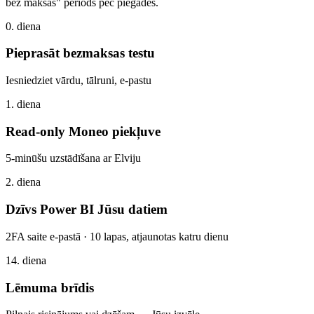
bez maksas" periods pēc piegādes.
0. diena
Pieprasāt bezmaksas testu
Iesniedziet vārdu, tālruni, e-pastu
1. diena
Read-only Moneo piekļuve
5-minūšu uzstādīšana ar Elviju
2. diena
Dzīvs Power BI Jūsu datiem
2FA saite e-pastā · 10 lapas, atjaunotas katru dienu
14. diena
Lēmuma brīdis